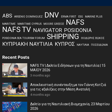
DNV
ABS
ARSENIO DOMINGUEZ
ERMA FIRST
ESG
MARINE PLUS
NAFS
MARITIME
MARITIME CYPRUS
MOORE GREECE
NAFS TV
NAVIGATOR
POSIDONIA
SHIPPING
POSIDONIA SEA TOURISM FORUM
ΘΟΔΩΡΗΣ ΒΩΚΟΣ
ΚΥΠΡΙΑΚΗ ΝΑΥΤΙΛΙΑ
ΚΥΠΡΟΣ
ΝΑΥΤΙΛΙΑ
ΠΟΣΕΙΔΩΝΙΑ
Recent Posts
NAFS.TV | Δελτίο Ειδήσεων για τη Ναυτιλία | 15
ΜΑΪΟΥ 2026
3 months ago
Αποκλειστική συνέντευξη με τον Γιάννη Κοτζιά
για τις εξελίξεις στην Μέση Ανατολή
4 months ago
Δελτίο για τη Ναυτιλιακή Βιομηχανία, 23 Μαρτίου
2026